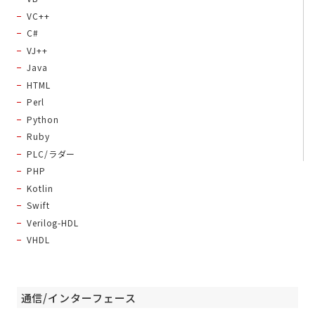
VC++
C#
VJ++
Java
HTML
Perl
Python
Ruby
PLC/ラダー
PHP
Kotlin
Swift
Verilog-HDL
VHDL
通信/インターフェース