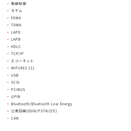
無線制御
モデム
FDMA
TDMA
LAPD
LAPB
HDLC
TCP/IP
エコーネット
WiFi(802.11)
USB
SCSI
PCIBUS
GPIB
Bluetooth/Bluetooth Low Energy
公衆回線(ISDN/PSTN/LTE)
CAN