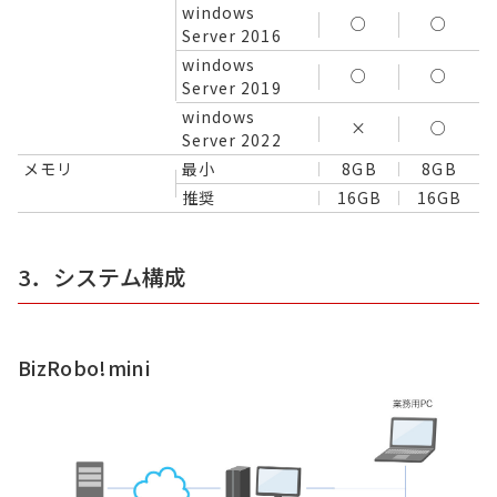
windows
○
○
Server 2016
windows
○
○
Server 2019
windows
×
○
Server 2022
メモリ
最小
8GB
8GB
推奨
16GB
16GB
3．システム構成
BizRobo!mini