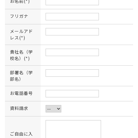
お名前(*)
フリガナ
メールアド
レス(*)
貴社名（学
校名）(*)
部署名（学
部名）
お電話番号
資料請求
ご自由に入